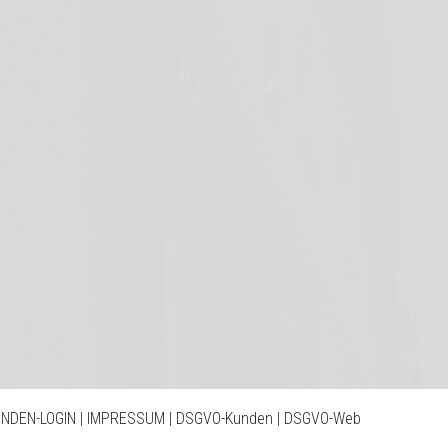
NDEN-LOGIN
|
IMPRESSUM
|
DSGVO-Kunden
|
DSGVO-Web