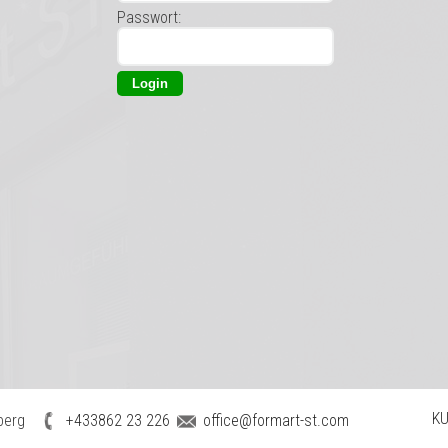
Passwort:
KU
berg
+433862 23 226
office@formart-st.com