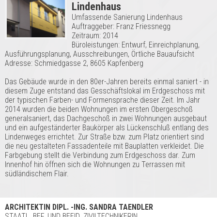
Lindenhaus
Umfassende Sanierung Lindenhaus
Auftraggeber: Franz Friessnegg
Zeitraum: 2014
Büroleistungen: Entwurf, Einreichplanung,
Ausführungsplanung, Ausschreibungen, Örtliche Bauaufsicht
Adresse: Schmiedgasse 2, 8605 Kapfenberg
Das Gebäude wurde in den 80er-Jahren bereits einmal saniert - in
diesem Zuge entstand das Gesschäftslokal im Erdgeschoss mit
der typischen Farben- und Formensprache dieser Zeit. Im Jahr
2014 wurden die beiden Wohnungen im ersten Obergeschoß
generalsaniert, das Dachgeschoß in zwei Wohnungen ausgebaut
und ein aufgeständerter Baukörper als Lückenschluß entlang des
Lindenweges errichtet. Zur Straße bzw. zum Platz orientiert sind
die neu gestalteten Fassadenteile mit Bauplatten verkleidet. Die
Farbgebung stellt die Verbindung zum Erdgeschoss dar. Zum
Innenhof hin öffnen sich die Wohnungen zu Terrassen mit
südländischem Flair.
ARCHITEKTIN DIPL. -ING. SANDRA TAENDLER
STAATL. BEF. UND BEEID. ZIVILTECHNIKERIN