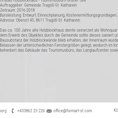
Umbau Holzblockhaus - Tourismusbüro Grüner See
​Auftraggeber: Gemeinde Tragöß-St. Katharein
​Zeitraum: 2016-2018
​Büroleistung: Entwurf, Einreichplanung, Kostenermittlungsgrundlagen
Adresse: Oberort 45, 8611 Tragöß-St. Katharein
​Das ca. 100 Jahre alte Holzblockhaus diente seinerzeit als Wohnquar
dem Erwerb des Objektes durch die Gemeinde sollte dieses saniert u
Bausubstanz der Holzblockwände blieb erhalten, der Innenraum wur
Belassen der unterschiedlichen Fenstergrößen gelegt, wodurch im In
beherbert das Gebäude das Tourismusbüro, das Langlaufcenter sowie
KU
berg
+433862 23 226
office@formart-st.com